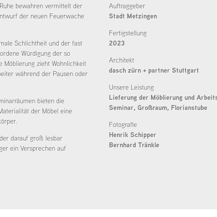
 Ruhe bewahren vermittelt der
Auftraggeber
ntwurf der neuen Feuerwache
Stadt Metzingen
Fertigstellung
ale Schlichtheit und der fast
2023
ewordene Würdigung der so
Architekt
e Möblierung zieht Wohnlichkeit
dasch zürn + partner Stuttgart
rbeiter während der Pausen oder
Unsere Leistung
Lieferung der Möblierung und Arbeit
minarräumen bieten die
Seminar, Großraum, Florianstube
aterialität der Möbel eine
örper.
Fotografie
Henrik Schipper
der darauf groß lesbar
Bernhard Tränkle
rger ein Versprechen auf