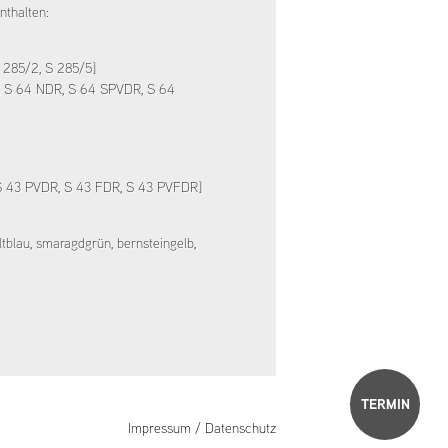
nthalten:
S 285/2, S 285/5]
R, S 64 NDR, S 64 SPVDR, S 64
 S 43 PVDR, S 43 FDR, S 43 PVFDR]
tblau, smaragdgrün, bernsteingelb,
Navigation
Impressum / Datenschutz
überspringen