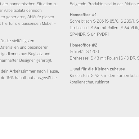
tzt der pandemischen Situation zu
Folgende Produkte sind in der Aktion e
er Arbeitsplatz dennoch
Homeoffice #1
een generieren, Abläufe planen
Schreibtisch S 285 [S 85/0, S 285/1, 
et hierfür die passenden Möbel –
Drehsessel S 64 mit Rollen [S 64 VD
SPVNDR, S 64 PVDR]
r die vielfältigsten
Homeoffice #2
 Materialien und besonderer
Sekretär S 1200
sign-Ikonen aus Bugholz und
Drehsessel S 43 mit Rollen [S 43 DR,
namhafter Designer gefertigt.
...und für die Kleinen zuhause
 in dein Arbeitszimmer nach Hause.
Kinderstuhl S 43 K in den Farben kobal
t du 15% Rabatt auf ausgewählte
korallenachat, rubinrot