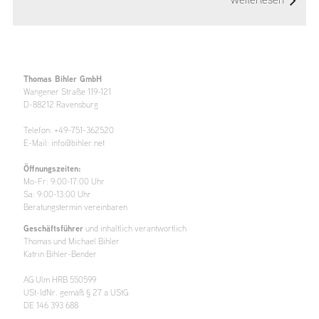
Thomas Bihler GmbH
Wangener Straße 119-121
D-88212 Ravensburg
Telefon: +49-751-362520
E-Mail: info@bihler.net
Öffnungszeiten:
Mo-Fr: 9:00-17:00 Uhr
Sa: 9:00-13:00 Uhr
Beratungstermin vereinbaren
Geschäftsführer
und inhaltlich verantwortlich
Thomas und Michael Bihler
Katrin Bihler-Bender
AG Ulm HRB 550599
USt-IdNr. gemäß § 27 a UStG
DE 146 393 688