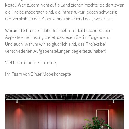
Kegel. Wer zudem nicht auf´s Land ziehen möchte, da dort zwar
die Preise moderater sind, die Infrastruktur jedoch schwierig,
der verbleibt in der Stadt zähneknirschend dort, wo er ist.
Warum die Lumper Höhe für mehrere der beschriebenen
Aspekte eine Lösung bietet, das lesen Sie im Folgenden.
Und auch, warum wir so glücklich sind, das Projekt bei
verschiedenen Aufgabenstellungen begleitet zu haben!
Viel Freude bei der Lektüre,
Ihr Team von Bihler Möbelkonzepte